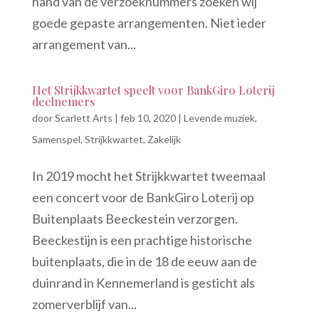
hand van de verzoeknummers zoeken wij
goede gepaste arrangementen. Niet ieder
arrangement van...
Het Strijkkwartet speelt voor BankGiro Loterij
deelnemers
door
Scarlett Arts
|
feb 10, 2020
|
Levende muziek
,
Samenspel
,
Strijkkwartet
,
Zakelijk
In 2019 mocht het Strijkkwartet tweemaal
een concert voor de BankGiro Loterij op
Buitenplaats Beeckestein verzorgen.
Beeckestijn is een prachtige historische
buitenplaats, die in de 18 de eeuw aan de
duinrand in Kennemerland is gesticht als
zomerverblijf van...