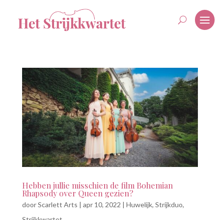
Hebben jullie misschien de film Bohemian
Rhapsody over Queen gezien?
door
Scarlett Arts
|
apr 10, 2022
|
Huwelijk
,
Strijkduo
,
Strijkkwartet