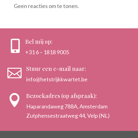
Geen reacties om te tonen.
Bel mij op:

+31 6 – 1818 9005
Stuur een e-mail naar:

info@hetstrijkkwartet.be
Bezoekadres (op afspraak):

Haparandaweg 788A, Amsterdam
Zutphensestraatweg 44, Velp (NL)