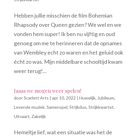
Hebben jullie misschien de film Bohemian
Rhapsody over Queen gezien? We wel en we
vonden hem super! Ik ben nu vijftig en oud
genoeg om me te herinneren dat de opnames
van Wembley echt zo waren en het geluid ook
écht zo was. Mijn middelbare schooltijd kwam
weer terug!...
Jaaaa we mogen weer spelen!
door
Scarlett Arts
|
apr 10, 2022
|
Huwelijk
,
Jubileum
,
Levende muziek
,
Samenspel
,
Strijkduo
,
Strijkkwartet
,
Uitvaart
,
Zakelijk
Hemeltje lief, wat een situatie was het de