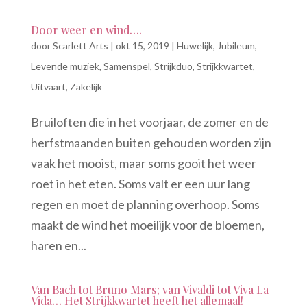
Door weer en wind….
door
Scarlett Arts
|
okt 15, 2019
|
Huwelijk
,
Jubileum
,
Levende muziek
,
Samenspel
,
Strijkduo
,
Strijkkwartet
,
Uitvaart
,
Zakelijk
Bruiloften die in het voorjaar, de zomer en de
herfstmaanden buiten gehouden worden zijn
vaak het mooist, maar soms gooit het weer
roet in het eten. Soms valt er een uur lang
regen en moet de planning overhoop. Soms
maakt de wind het moeilijk voor de bloemen,
haren en...
Van Bach tot Bruno Mars; van Vivaldi tot Viva La
Vida… Het Strijkkwartet heeft het allemaal!