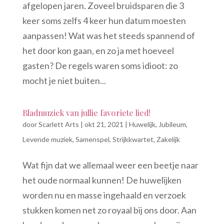
afgelopen jaren. Zoveel bruidsparen die 3
keer soms zelfs 4 keer hun datum moesten
aanpassen! Wat was het steeds spannend of
het door kon gaan, en zo ja met hoeveel
gasten? De regels waren soms idioot: zo
mocht je niet buiten...
Bladmuziek van jullie favoriete lied!
door
Scarlett Arts
|
okt 21, 2021
|
Huwelijk
,
Jubileum
,
Levende muziek
,
Samenspel
,
Strijkkwartet
,
Zakelijk
Wat fijn dat we allemaal weer een beetje naar
het oude normaal kunnen! De huwelijken
worden nu en masse ingehaald en verzoek
stukken komen net zo royaal bij ons door. Aan