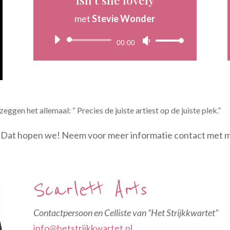
met
Stevie Wonder
Audiospeler
Gebruik
00:00
Omhoog/Omlaag
pijltoetsen
om
het
ggen het allemaal: “ Precies de juiste artiest op de juiste plek.”
volume
en? Dat hopen we! Neem voor meer informatie contact met m
te
verhogen
of
te
Scarlett Arts
verlagen.
Contactpersoon en Celliste van “Het Strijkkwartet”
info@hetstrijkkwartet.nl