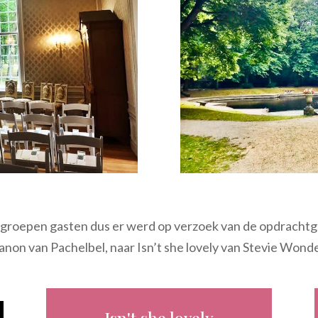
e groepen gasten dus er werd op verzoek van de opdracht
anon van Pachelbel, naar Isn’t she lovely van Stevie Wonder
Isn't she lovely