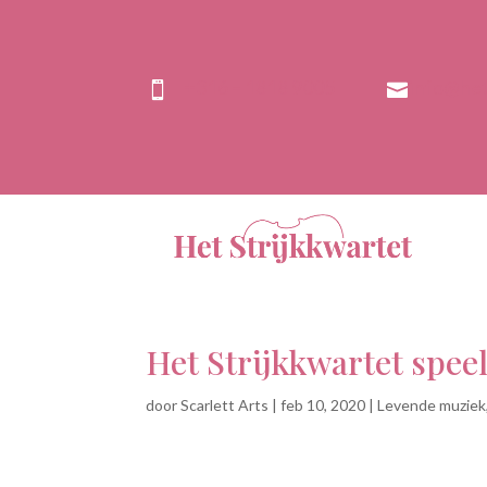
+316 – 1818 9005
info@het


Het Strijkkwartet spee
door
Scarlett Arts
|
feb 10, 2020
|
Levende muziek