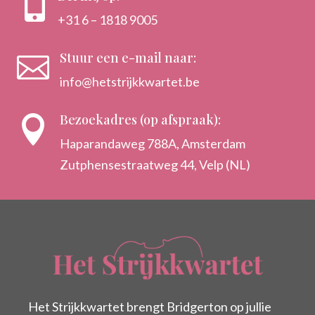

+31 6 – 1818 9005
Stuur een e-mail naar:

info@hetstrijkkwartet.be
Bezoekadres (op afspraak):

Haparandaweg 788A, Amsterdam
Zutphensestraatweg 44, Velp (NL)
Het Strijkkwartet brengt Bridgerton op jullie