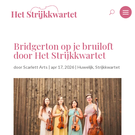
Bridgerton op je bruiloft
door Het Strijkkwartet
door
Scarlett Arts
|
apr 17, 2026
|
Huwelijk
,
Strijkkwartet