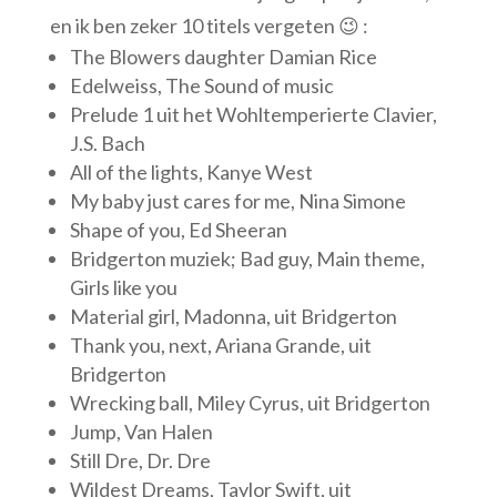
en ik ben zeker 10 titels vergeten 😉 :
The Blowers daughter Damian Rice
Edelweiss, The Sound of music
Prelude 1 uit het Wohltemperierte Clavier,
J.S. Bach
All of the lights, Kanye West
My baby just cares for me, Nina Simone
Shape of you, Ed Sheeran
Bridgerton muziek; Bad guy, Main theme,
Girls like you
Material girl, Madonna, uit Bridgerton
Thank you, next, Ariana Grande, uit
Bridgerton
Wrecking ball, Miley Cyrus, uit Bridgerton
Jump, Van Halen
Still Dre, Dr. Dre
Wildest Dreams, Taylor Swift, uit