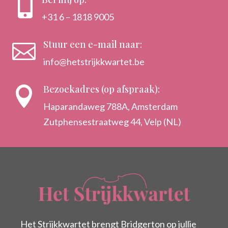

+31 6 – 1818 9005
Stuur een e-mail naar:

info@hetstrijkkwartet.be
Bezoekadres (op afspraak):

Haparandaweg 788A, Amsterdam
Zutphensestraatweg 44, Velp (NL)
Het Strijkkwartet brengt Bridgerton op jullie