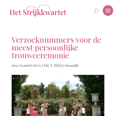
Verzoeknummers voor de
meest persoonlijke
trouwceremonie
door
Scarlett Arts
|
feb 7, 2026
|
Huwelijk