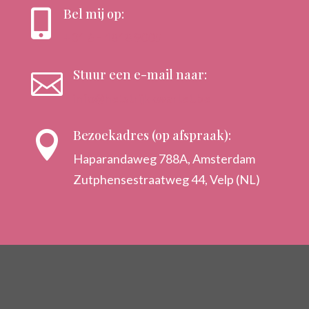
Bel mij op:

+31 6 – 1818 9005
Stuur een e-mail naar:

info@hetstrijkkwartet.be
Bezoekadres (op afspraak):

Haparandaweg 788A, Amsterdam
Zutphensestraatweg 44, Velp (NL)