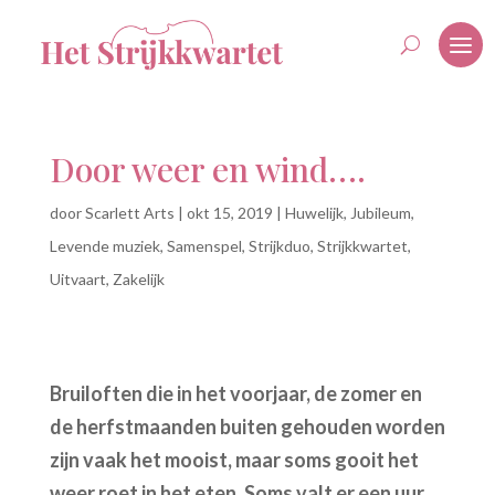
Door weer en wind….
door
Scarlett Arts
|
okt 15, 2019
|
Huwelijk
,
Jubileum
,
Levende muziek
,
Samenspel
,
Strijkduo
,
Strijkkwartet
,
Uitvaart
,
Zakelijk
Bruiloften die in het voorjaar, de zomer en
de herfstmaanden buiten gehouden worden
zijn vaak het mooist, maar soms gooit het
weer roet in het eten. Soms valt er een uur