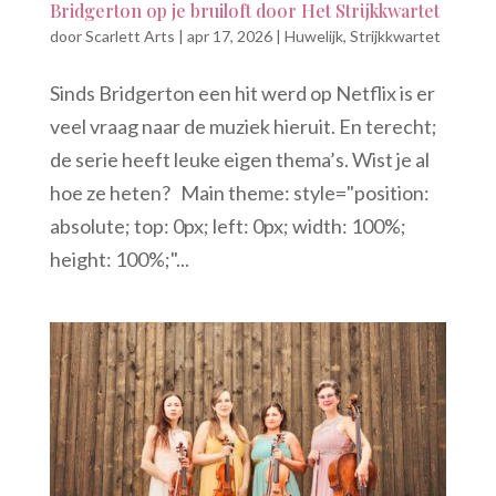
Bridgerton op je bruiloft door Het Strijkkwartet
door
Scarlett Arts
|
apr 17, 2026
|
Huwelijk
,
Strijkkwartet
Sinds Bridgerton een hit werd op Netflix is er
veel vraag naar de muziek hieruit. En terecht;
de serie heeft leuke eigen thema’s. Wist je al
hoe ze heten? Main theme: style="position:
absolute; top: 0px; left: 0px; width: 100%;
height: 100%;"...