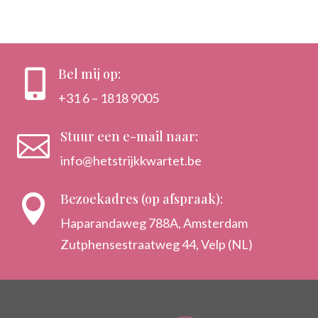
Bel mij op:

+31 6 – 1818 9005
Stuur een e-mail naar:

info@hetstrijkkwartet.be
Bezoekadres (op afspraak):

Haparandaweg 788A, Amsterdam
Zutphensestraatweg 44, Velp (NL)