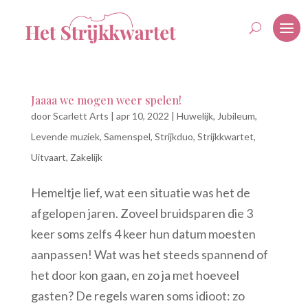
Jaaaa we mogen weer spelen!
door
Scarlett Arts
|
apr 10, 2022
|
Huwelijk
,
Jubileum
,
Levende muziek
,
Samenspel
,
Strijkduo
,
Strijkkwartet
,
Uitvaart
,
Zakelijk
Hemeltje lief, wat een situatie was het de
afgelopen jaren. Zoveel bruidsparen die 3
keer soms zelfs 4 keer hun datum moesten
aanpassen! Wat was het steeds spannend of
het door kon gaan, en zo ja met hoeveel
gasten? De regels waren soms idioot: zo