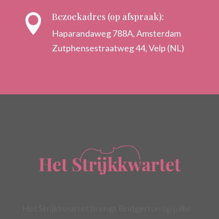
Bezoekadres (op afspraak):

Haparandaweg 788A, Amsterdam
Zutphensestraatweg 44, Velp (NL)
Het Strijkkwartet brengt Bridgerton op jullie