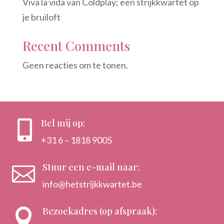
Viva la vida van Coldplay; een strijkkwartet op
je bruiloft
Recent Comments
Geen reacties om te tonen.
Bel mij op:

+31 6 – 1818 9005
Stuur een e-mail naar:

info@hetstrijkkwartet.be
Bezoekadres (op afspraak):
