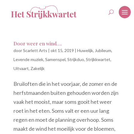
Door weer en wind….
door
Scarlett Arts
|
okt 15, 2019
|
Huwelijk
,
Jubileum
,
Levende muziek
,
Samenspel
,
Strijkduo
,
Strijkkwartet
,
Uitvaart
,
Zakelijk
Bruiloften die in het voorjaar, de zomer en de
herfstmaanden buiten gehouden worden zijn
vaak het mooist, maar soms gooit het weer
roet in het eten. Soms valt er een uur lang
regen en moet de planning overhoop. Soms
maakt de wind het moeilijk voor de bloemen,