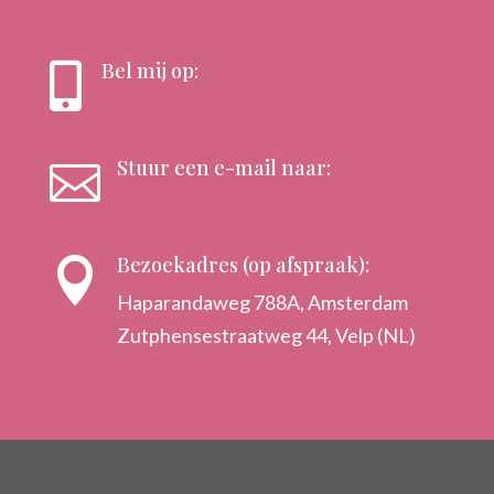
Bel mij op:

+31 6 – 1818 9005
Stuur een e-mail naar:

info@hetstrijkkwartet.be
Bezoekadres (op afspraak):

Haparandaweg 788A, Amsterdam
Zutphensestraatweg 44, Velp (NL)