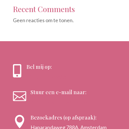
Recent Comments
Geen reacties om te tonen.
Bel mij op:

+31 6 – 1818 9005
Stuur een e-mail naar:

info@hetstrijkkwartet.be
Bezoekadres (op afspraak):

Haparandaweg 788A, Amsterdam