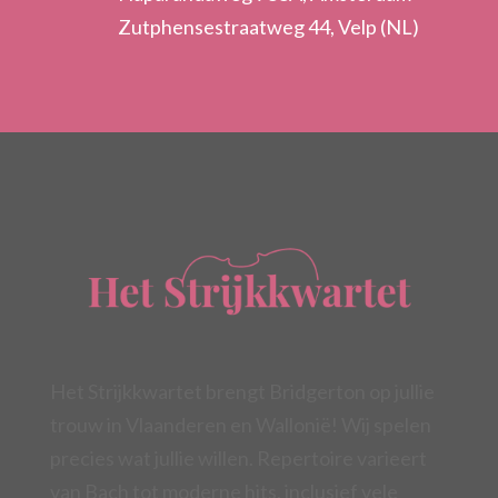
Zutphensestraatweg 44, Velp (NL)
Het Strijkkwartet brengt Bridgerton op jullie
trouw in Vlaanderen en Wallonië! Wij spelen
precies wat jullie willen. Repertoire varieert
van Bach tot moderne hits, inclusief vele