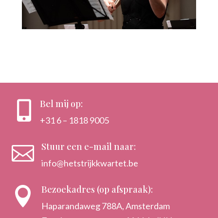
Bel mij op:

+31 6 – 1818 9005
Stuur een e-mail naar:

info@hetstrijkkwartet.be
Bezoekadres (op afspraak):

Haparandaweg 788A, Amsterdam